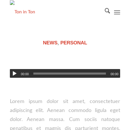
NEWS
,
PERSONAL
ENTRY WITH AUDIO
00:00
00:00
Lorem ipsum dolor sit amet, consectetuer
adipiscing elit. Aenean commodo ligula eget
dolor. Aenean massa. Cum sociis natoque
penatibus et magnis dis parturient montes,