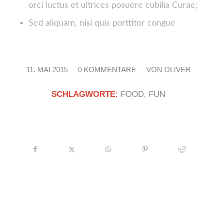
orci luctus et ultrices posuere cubilia Curae;
Sed aliquam, nisi quis porttitor congue
11. MAI 2015
/
0 KOMMENTARE
/
VON
OLIVER
SCHLAGWORTE:
FOOD
,
FUN
Eintrag teilen
Das könnte Dich auch interessieren