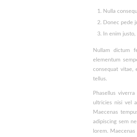
Nulla consequ
Donec pede jus
In enim justo,
Nullam dictum fe
elementum semper 
consequat vitae, e
tellus.
Phasellus viverra
ultricies nisi vel
Maecenas tempus,
adipiscing sem ne
lorem. Maecenas n