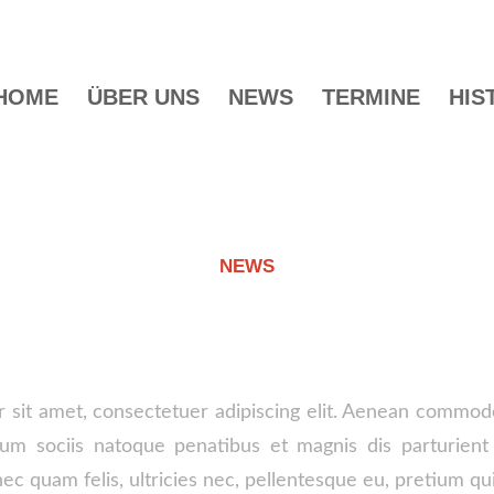
HOME
ÜBER UNS
NEWS
TERMINE
HIS
NEWS
TRY WITHOUT PREVIEW IM
 sit amet, consectetuer adipiscing elit. Aenean commodo 
m sociis natoque penatibus et magnis dis parturient
ec quam felis, ultricies nec, pellentesque eu, pretium qu