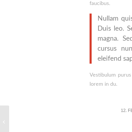
faucibus.
Nullam quis
Duis leo. S
magna. Sed
cursus nun
eleifend sa
Vestibulum purus
lorem in du.
12. 
Entry with Post Format „Video“