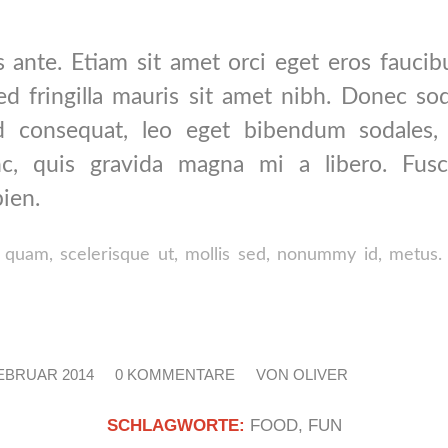
 ante. Etiam sit amet orci eget eros faucibu
ed fringilla mauris sit amet nibh. Donec sod
 consequat, leo eget bibendum sodales, 
c, quis gravida magna mi a libero. Fusc
pien.
 quam, scelerisque ut, mollis sed, nonummy id, metus
FEBRUAR 2014
/
0 KOMMENTARE
/
VON
OLIVER
SCHLAGWORTE:
FOOD
,
FUN