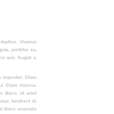
 dapibus. Vivamus
ula, porttitor eu,
a quis, feugiat a,
n imperdiet. Etiam
ui. Etiam rhoncus.
 libero, sit amet
nar, hendrerit id,
t libero venenatis