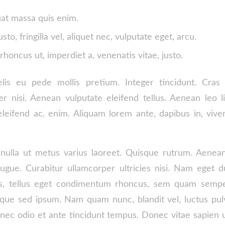
at massa quis enim.
to, fringilla vel, aliquet nec, vulputate eget, arcu.
 rhoncus ut, imperdiet a, venenatis vitae, justo.
lis eu pede mollis pretium. Integer tincidunt. Cras
nisi. Aenean vulputate eleifend tellus. Aenean leo lig
leifend ac, enim. Aliquam lorem ante, dapibus in, viverr
 nulla ut metus varius laoreet. Quisque rutrum. Aenea
 augue. Curabitur ullamcorper ultricies nisi. Nam eget d
 tellus eget condimentum rhoncus, sem quam semper
que sed ipsum. Nam quam nunc, blandit vel, luctus pulvi
ec odio et ante tincidunt tempus. Donec vitae sapien u